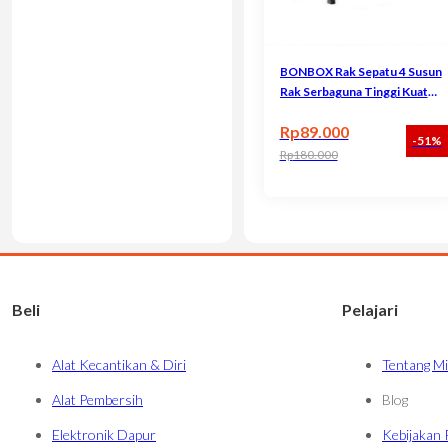
BONBOX Rak Sepatu 4 Susun
Rak Serbaguna Tinggi Kuat
Tahan Lama BFS701
Rp
89.000
-51%
Rp
180.000
Harga aslinya adalah: Rp180.000
Harga saat ini adalah: Rp89.000.
Beli
Pelajari
Alat Kecantikan & Diri
Tentang Mi
Alat Pembersih
Blog
Elektronik Dapur
Kebijakan 