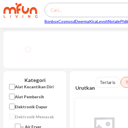
Search
Bonbox
Cosmos
d
Deerma
Kica
Levoit
Notale
Phil
Kategori
Terlaris
T
Alat Kecantikan Diri
Urutkan
Alat Pembersih
Elektronik Dapur
Elektronik Memasak
— Air Fryer