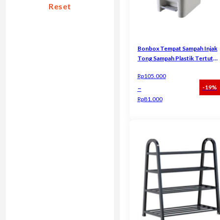
Reset
Bonbox Tempat Sampah Injak
Tong Sampah Plastik Tertutup
Trash BCT3706 BCT3705
Rp
105.000
–
-19%
Rp
81.000