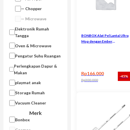
— Chopper
— Microwave
Elektronik Rumah
Tangga
BONBOX Alat Pel Lantai Ultra
Mop dengan Ember
Oven & Microwave
Ergonomic Handle 360°
BCT702
Pengatur Suhu Ruangan
Perlengkapan Dapur &
Makan
Rp
166.000
-45%
Rp
300.000
playmat anak
Harga aslinya adalah: Rp300.000
Harga saat ini adalah: Rp166.000
Storage Rumah
Vacuum Cleaner
Merk
Bonbox
Cosmos