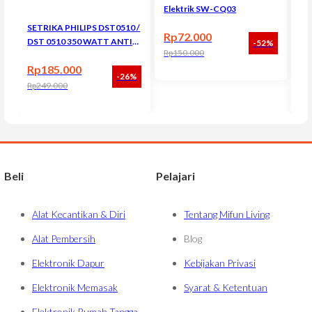
Elektrik SW-CQ03
SETRIKA PHILIPS DST0510 /
RA
Rp
72.000
DST 0510 350 WATT ANTI
Pe
-52%
Rp
150.000
LENGKET 100% ORIGINAL
Ki
Harga aslinya adalah: Rp150.000.
Harga saat ini adalah: Rp72.000.
Rp
185.000
R
-26%
Rp
249.000
Rp
Harga aslinya adalah: Rp249.000.
Harga saat ini adalah: Rp185.000.
Har
Har
Beli
Pelajari
Alat Kecantikan & Diri
Tentang Mifun Living
Alat Pembersih
Blog
Elektronik Dapur
Kebijakan Privasi
Elektronik Memasak
Syarat & Ketentuan
Elektronik Rumah Tangga