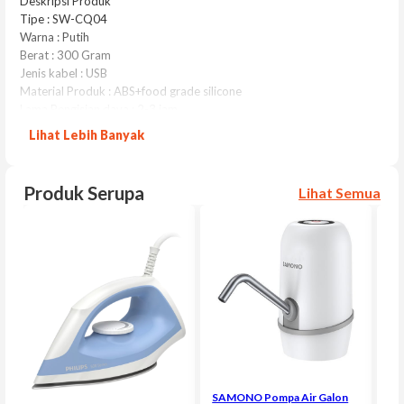
Deskripsi Produk
Tipe : SW-CQ04
Warna : Putih
Berat : 300 Gram
Jenis kabel : USB
Material Produk : ABS+food grade silicone
Lama Pengisian daya : 2-3 jam
Volatge Range : 3.7 Volt
Lihat Lebih Banyak
Baterai : 800 mAh
Buton Life : 200,000 times
Kekuatan Baterai : can be charged and discharged 300 times
Produk Serupa
Lihat Semua
Kelebihan :
– Tombol sentuh dan sensitif. Membuat air bisa cepat keluar
– Kapasitas baterai besar 800 mAh, bisa isi 5 galon air
– Mengeluarkan air tanpa bunyi.
– Food grade material
– Kompatobilitas tinggi
– Mudah dibersihkan
SAMONO Pompa Air Galon