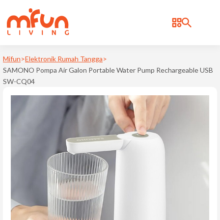
BRAND
Bonbox
Mifun
>
Elektronik Rumah Tangga
>
SAMONO Pompa Air Galon Portable Water Pump Rechargeable USB
Cosmos
SW-CQ04
d
Deerma
Kica
Levoit
Notale
Philips
Ravelle
Samono