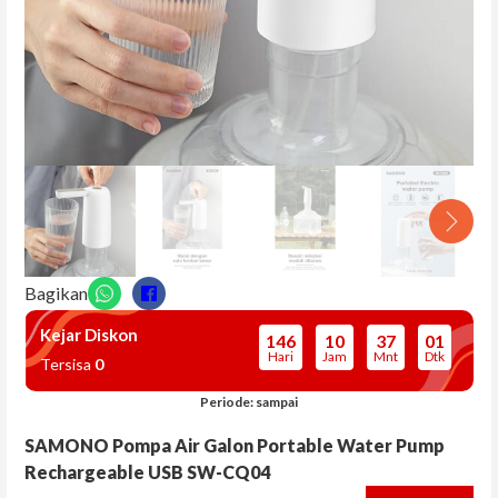
KATEGORI
Alat Kecantikan Diri
Alat Pembersih
Elektronik Dapur
Elektronik Memasak
Elektronik Rumah Tangga
Oven & Microwave
Bagikan
Pengatur Suhu Ruangan
Kejar Diskon
146
10
37
01
Perlengkapan Dapur & Makan
Hari
Jam
Mnt
Dtk
Tersisa
0
playmat anak
Periode: sampai
Storage Rumah
SAMONO Pompa Air Galon Portable Water Pump
Rechargeable USB SW-CQ04