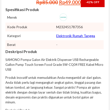
Harga aslinya adalah: 
Harga saat in
Rp
85.000
Rp
49.000
-42%
OFF
Spesifikasi Produk
Merek
Kode Produk
M232451787356
Kategori
Elektronik Rumah Tangga
Berat
-
Deskripsi Produk
SAMONO Pompa Galon Air Elektrik Dispenser USB Rechargeable
Gallon Pump Touch Screen Food Grade SW-CQ04 FREE Kabel Micro
USB
Produk inovatif untuk memudahkan Anda mengambil air dari galon.
Anda tidak perlu lagi mengangkat-angkat galon, tinggal pasang dan
tekan tombol, air langsung keluar. Sangat praktis! Pompa air galon
elektrik dengan design layar sentuh dan tidak bising, kualitas bagus,
desain ergonomis dan praktis digunakan untuk botol galon air
minum.