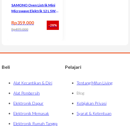
SAMONO Oven Listrik Mini
Microwave Elektrik 12 L SW-
EOG12
Rp
359.000
-28%
Rp
499.000
Harga aslinya adalah: Rp499.000.
Harga saat ini adalah: Rp359.000.
Beli
Pelajari
Alat Kecantikan & Diri
Tentang Mifun Living
Alat Pembersih
Blog
Elektronik Dapur
Kebijakan Privasi
Elektronik Memasak
Syarat & Ketentuan
Elektronik Rumah Tangga