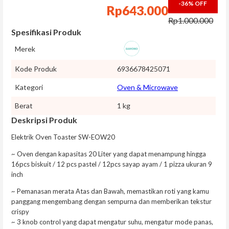
-36%
OFF
Rp
643.000
Rp
1.000.000
Spesifikasi Produk
Merek
Kode Produk
6936678425071
Kategori
Oven & Microwave
Berat
1 kg
Deskripsi Produk
Elektrik Oven Toaster SW-EOW20
~ Oven dengan kapasitas 20 Liter yang dapat menampung hingga
16pcs biskuit / 12 pcs pastel / 12pcs sayap ayam / 1 pizza ukuran 9
inch
~ Pemanasan merata Atas dan Bawah, memastikan roti yang kamu
panggang mengembang dengan sempurna dan memberikan tekstur
crispy
~ 3 knob control yang dapat mengatur suhu, mengatur mode panas,