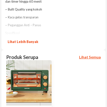
dan timer hingga 60 menit
~ Built Quality yang kokoh
~ Kaca gelas transparan
~ Peganggan Anti – Panas
Spesifikasi
Model : SW-EOW20
Lihat Lebih Banyak
Warna : Soft Yellow
Material : Stainless Steel, Kaca Anti Panas
Kapasitas : 20 Liter
Produk Serupa
Lihat Semua
Garansi Resmi 1 Tahun