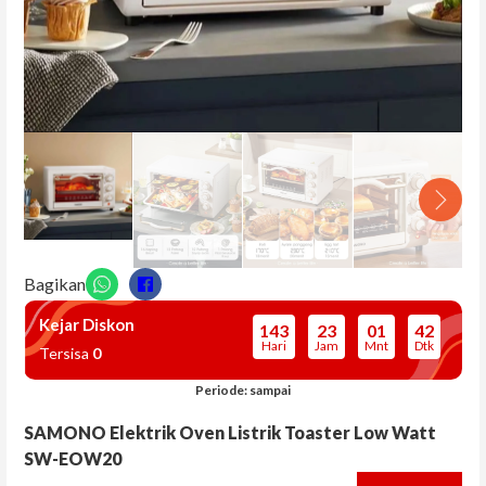
KATEGORI
Alat Kecantikan Diri
Alat Pembersih
Botol Minum
Elektronik Dapur
Elektronik Memasak
Elektronik Rumah Tangga
Bagikan
Oven & Microwave
Kejar Diskon
143
23
01
41
Pengatur Suhu Ruangan
Hari
Jam
Mnt
Dtk
Tersisa
0
Peralatan Dapur
Periode: sampai
Perlengkapan Dapur & Makan
SAMONO Elektrik Oven Listrik Toaster Low Watt
SW-EOW20