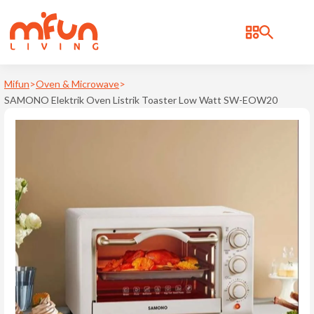
BRAND
Bonbox
Mifun
>
Oven & Microwave
>
SAMONO Elektrik Oven Listrik Toaster Low Watt SW-EOW20
Cosmos
d
Deerma
Kica
Levoit
Notale
Philips
Ravelle
Samono