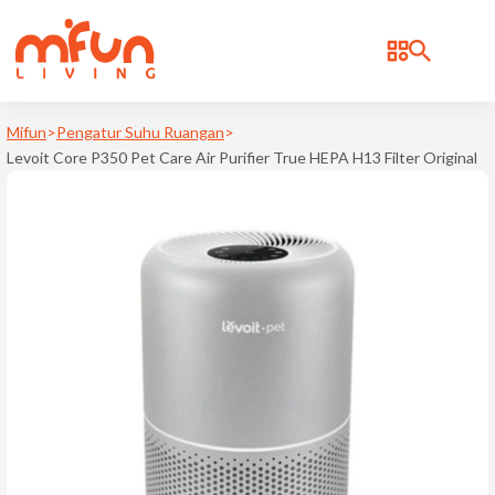
BRAND
Bonbox
Mifun
>
Pengatur Suhu Ruangan
>
Levoit Core P350 Pet Care Air Purifier True HEPA H13 Filter Original
Cosmos
d
Deerma
Kica
Levoit
Notale
Philips
Ravelle
Samono