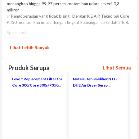
menangkap hingga 99,97 persen kontaminan udara sekecil 0,3
mikron.
✅ Pengoperasian yang tidak bising : Dengan K.E.A.P. Teknologi Core
P350 memurnikan udara dengan tingkat kebisingan serendah 24dB.
Spesifikasi:
CADR: 187 m3/h
Effective Range: 40㎡
Lihat Lebih Banyak
Power Supply: 220-240V,50/60h
Noise Level: 24-48db
Weight: 3.4 kg
Produk Serupa
Lihat Semua
Isi dalam kemasan:
Levoit Replacement Filter for
Notale Dehumidifier NTL-
Lev
1x Air Purifier Core P350 Pet
Core 300/Core 300s/P350
DH2 Air Dryer Serap
HE
1x 1x Filter HEPA (Sudah Terpasang)
Air Purifier HEPA Filter
Kelembapan Humidifier
1x Panduan Pengguna
Original
1x Panduan Memulai Cepat