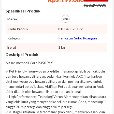
Rp
3.299.000
Spesifikasi Produk
Merek
Kode Produk
810043378192
Kategori
Pengatur Suhu Ruangan
Berat
1 kg
Deskripsi Produk
Alasan membeli Core P350 Pet?
✅ Pet Friendly : non-woven pre-filter menangkap lebih banyak bulu
dan bulu hewan peliharaan, sedangkan Formula ARC filter karbon
aktif menyerap bau hewan peliharaan dan menguraikannya untuk
menghindari polusi bekas. Aktifkan Pet Lock agar pengaturan Anda
tidak diubah oleh hewan peliharaan atau anak-anak.
✅ High Performance : Teknologi VortexAir menciptakan aliran udara
yang lebih kuat yang menyebar ke seluruh rumah Anda, mencakup
hingga 20 m persegi dan hingga 40 m persegi
✅ 3-stage Filtration : 3 filter menangkap debu, menyerap asap, dan