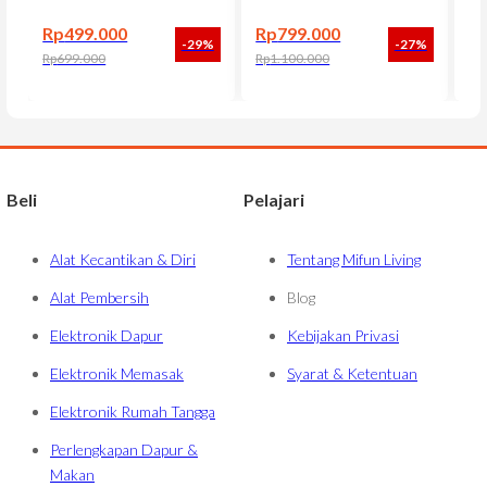
Rp
499.000
Rp
799.000
R
-29%
-27%
Rp
699.000
Rp
1.100.000
Rp
Harga aslinya adalah: Rp699.000.
Harga saat ini adalah: Rp499.000.
Harga aslinya adalah: Rp1.100.000.
Harga saat ini adalah: Rp799.000.
Har
Har
Beli
Pelajari
Alat Kecantikan & Diri
Tentang Mifun Living
Alat Pembersih
Blog
Elektronik Dapur
Kebijakan Privasi
Elektronik Memasak
Syarat & Ketentuan
Elektronik Rumah Tangga
Perlengkapan Dapur &
Makan