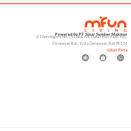
Powered by PT Sinar Sumber Makmur
Jl. Diponegoro No.150 blok A4, Dauh Puri Klod, Kec.
Denpasar Bar., Kota Denpasar, Bali 80114
Lihat Peta