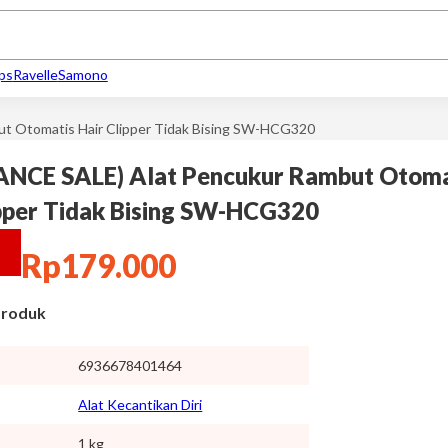
ips
Ravelle
Samono
t Otomatis Hair Clipper Tidak Bising SW-HCG320
NCE SALE) Alat Pencukur Rambut Otoma
ipper Tidak Bising SW-HCG320
Rp
179.000
 Produk
6936678401464
Alat Kecantikan Diri
1 kg