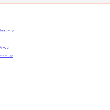
fun Living
Privasi
Ketentuan