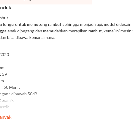
roduk
mbut
erfungsi untuk memotong rambut sehingga menjadi rapi, model didesain 
gga enak dipegang dan memudahkan merapikan rambut, kemei ini mesin 
 dan bisa dibawa kemana mana.
G320
ram
: 5V
am
 : 50 Menit
ingan : dibawah 50dB
 Keramik
astik
Banyak
urbo yang kuat