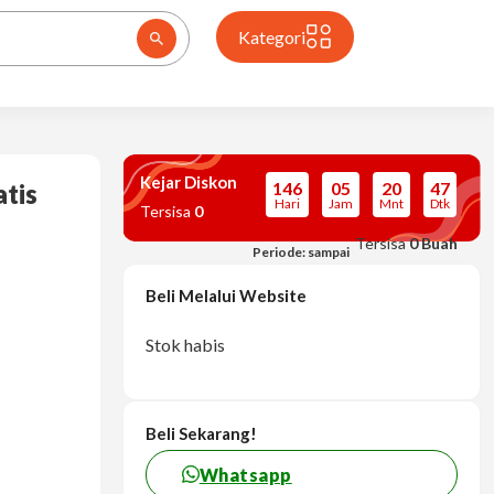
Kategori
Kejar Diskon
146
05
20
47
tis
Hari
Jam
Mnt
Dtk
Tersisa
0
Tersisa
0 Buah
Periode: sampai
Beli Melalui Website
Stok habis
Beli Sekarang!
Whatsapp