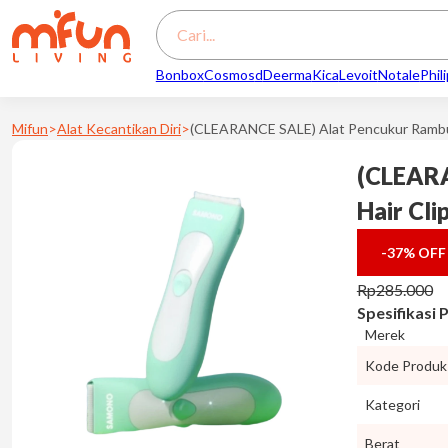
Search
Bonbox
Cosmos
d
Deerma
Kica
Levoit
Notale
Phil
Mifun
>
Alat Kecantikan Diri
>
(CLEARANCE SALE) Alat Pencukur Rambu
(CLEARA
Hair Cl
-37%
OFF
Rp
285.000
Spesifikasi
Merek
Kode Produk
Kategori
Berat