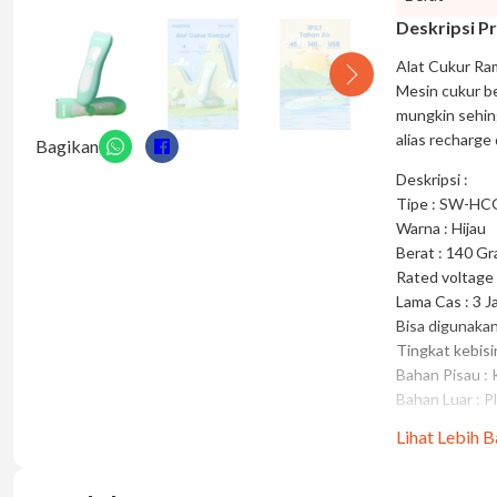
Deskripsi P
Alat Cukur Ra
Mesin cukur b
mungkin sehin
alias recharge
Bagikan
Deskripsi :
Tipe : SW-HC
Warna : Hijau
Berat : 140 G
Rated voltage 
Lama Cas : 3 J
Bisa digunakan
Tingkat kebis
Bahan Pisau :
Bahan Luar : Pl
Lihat Lebih 
Kelebihan :
– Penghisap t
– Tidak bising