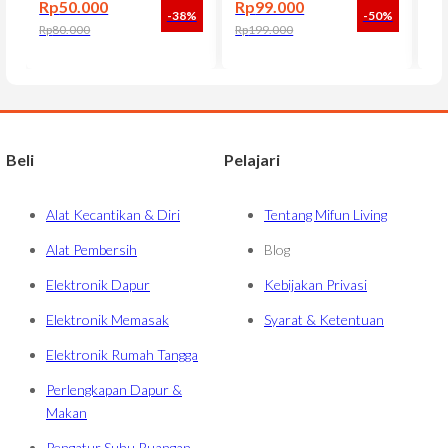
Rp
50.000
Rp
99.000
R
BSB3202
-38%
-50%
Rp
80.000
Rp
199.000
Rp
Harga aslinya adalah: Rp80.000.
Harga saat ini adalah: Rp50.000.
Harga aslinya adalah: Rp199.000.
Harga saat ini adalah: Rp99.000.
Har
Har
Beli
Pelajari
Alat Kecantikan & Diri
Tentang Mifun Living
Alat Pembersih
Blog
Elektronik Dapur
Kebijakan Privasi
Elektronik Memasak
Syarat & Ketentuan
Elektronik Rumah Tangga
Perlengkapan Dapur &
Makan
Pengatur Suhu Ruangan