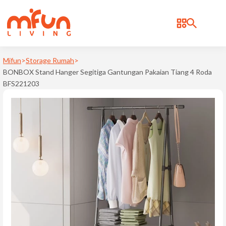
BRAND
Bonbox
Mifun
>
Storage Rumah
>
BONBOX Stand Hanger Segitiga Gantungan Pakaian Tiang 4 Roda
Cosmos
BFS221203
d
Deerma
Kica
Levoit
Notale
Philips
Ravelle
Samono