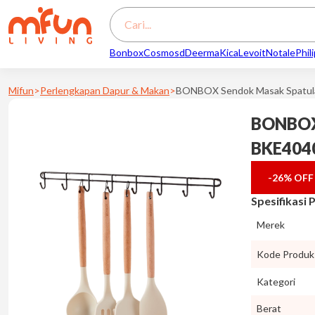
Search
Bonbox
Cosmos
d
Deerma
Kica
Levoit
Notale
Phil
Mifun
>
Perlengkapan Dapur & Makan
>
BONBOX Sendok Masak Spatula
BONBOX 
BKE404
-26%
OFF
Spesifikasi
Merek
Kode Produk
Kategori
Berat