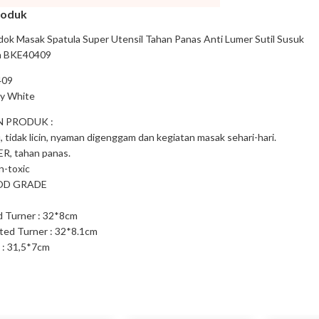
roduk
 Masak Spatula Super Utensil Tahan Panas Anti Lumer Sutil Susuk
n BKE40409
409
y White
 PRODUK :
 tidak licin, nyaman digenggam dan kegiatan masak sehari-hari.
R, tahan panas.
n-toxic
OOD GRADE
id Turner : 32*8cm
tted Turner : 32*8.1cm
 : 31,5*7cm