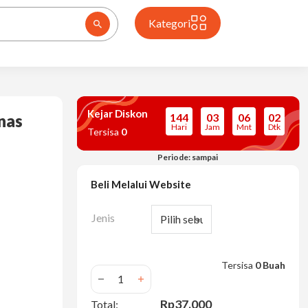
Kategori
Kejar Diskon
144
03
06
01
nas
Hari
Jam
Mnt
Dtk
Tersisa
0
Periode: sampai
00.
ah: Rp37.000.
Beli Melalui Website
Jenis
Tersisa
0 Buah
Kuantitas BONBOX Sendok Masak Spatula Ut
Rp37.000
Total: