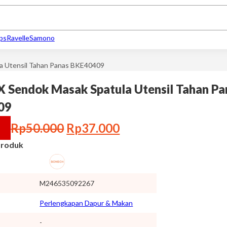
ips
Ravelle
Samono
 Utensil Tahan Panas BKE40409
Sendok Masak Spatula Utensil Tahan Pa
09
Harga aslinya adalah: Rp50.0
Harga saat ini adal
Rp
50.000
Rp
37.000
 Produk
M246535092267
Perlengkapan Dapur & Makan
-