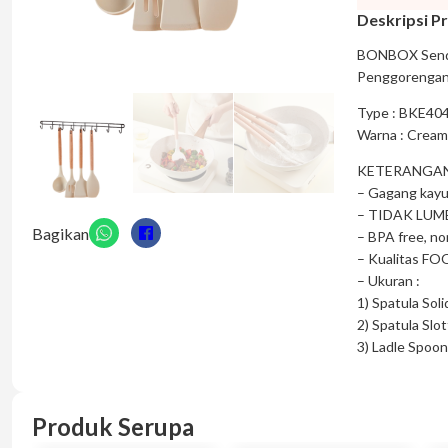
Deskripsi P
BONBOX Sendok
Penggorenga
Type : BKE40
Warna : Cream
KETERANGAN
– Gagang kayu,
– TIDAK LUME
Bagikan
– BPA free, no
– Kualitas F
– Ukuran :
1) Spatula Sol
2) Spatula Slo
3) Ladle Spoon
Produk Serupa