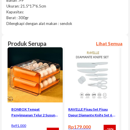
Bahan : PP
Ukuran: 21.5*17*6.5cm
Kapasitas:
Berat : 300gr
Dilengkapi dengan alat makan : sendok
Produk Serupa
Lihat Semua
BONBOX Tempat
RAVELLE Pisau Set Pisau
Penyimpanan Telur 2 Susun
Dapur Diamante Knife Set 6 in
Telur Egg Storage Box
1 Set
BO
Rp
91.000
Rp
179.000
BSB30602
Sp
-28%