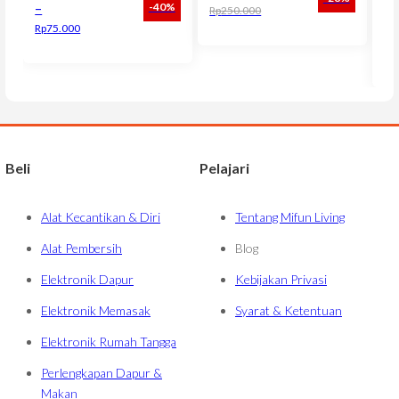
–
-40%
Rp
250.000
BK
Harga aslinya adalah: Rp250.000.
Harga saat ini adalah: Rp179.000.
Rp
75.000
R
Rp
Har
Har
Beli
Pelajari
Alat Kecantikan & Diri
Tentang Mifun Living
Alat Pembersih
Blog
Elektronik Dapur
Kebijakan Privasi
Elektronik Memasak
Syarat & Ketentuan
Elektronik Rumah Tangga
Perlengkapan Dapur &
Makan