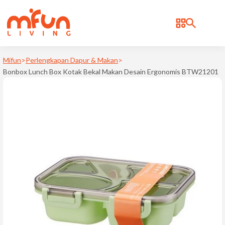
BRAND
Bonbox
Mifun
>
Perlengkapan Dapur & Makan
>
Bonbox Lunch Box Kotak Bekal Makan Desain Ergonomis BTW21201
Cosmos
d
Deerma
Kica
Levoit
Notale
Philips
Ravelle
Samono