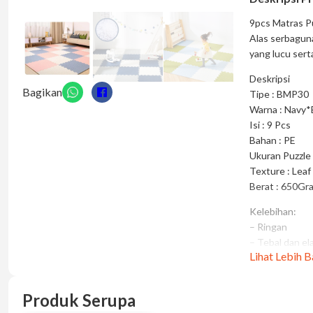
9pcs Matras P
Alas serbagun
yang lucu sert
Deskripsi
Bagikan
Tipe : BMP30
Warna : Navy*
Isi : 9 Pcs
Bahan : PE
Ukuran Puzzle
Texture : Leaf
Berat : 650Gr
Kelebihan:
– Ringan
– Tebal dan el
Lihat Lebih 
– Mudah diber
– Design yang 
Produk Serupa