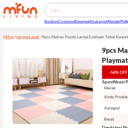
Search
Bonbox
Cosmos
d
Deerma
Kica
Levoit
Notale
Phil
Mifun
>
playmat anak
>
9pcs Matras Puzzle Lantai Evafoam Tebal Karp
9pcs Ma
Playma
-56%
OFF
Spesifikasi
Merek
Kode Produk
Kategori
Berat
Deskripsi P