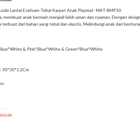
uzzle Lantai Evafoam Tebal Karpet Anak Playmat- MAT BMP30
a, membuat anak bermain menjadi lebih aman dan nyaman. Dengan desig
a terbuat dari bahan yang tebal dan elastis. Melindungi anak dari bentura
Blue*White & Pink*Blue*White & Green*Blue*White
 : 30*30*1.2Cm
am
astis
Banyak
sihkan
lucu dan warna warni