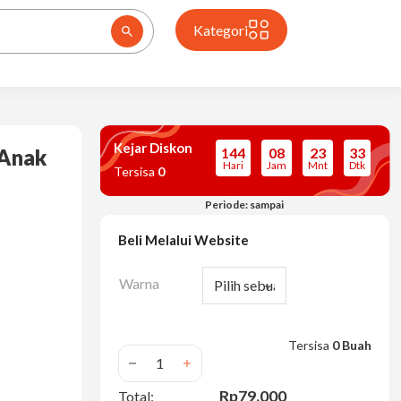
Kategori
Kejar Diskon
144
08
23
32
 Anak
Hari
Jam
Mnt
Dtk
Tersisa
0
Periode: sampai
Beli Melalui Website
Warna
Tersisa
0 Buah
Kuantitas 9pcs Matras Puzzle Lantai Evafo
Rp79.000
Total: