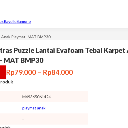
ips
Ravelle
Samono
et Anak Playmat- MAT BMP30
tras Puzzle Lantai Evafoam Tebal Karpet
t- MAT BMP30
Rp
79.000
–
Rp
84.000
 Produk
M49365061424
playmat anak
-
roduk